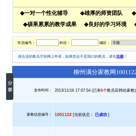
◆
一对一个性化辅导
◆
雄厚的师资团队
◆
◆
硕果累累的教学成果
◆
良好的学习环境
学员编号：
科目：
城区：
请合适的教员尽快网上申请，如果您还不是我们的教员，请先
注册
！
柳州满分家教网10011
发布时间：
2013/11/16 17:07:54 (已有
6
个教员应聘此家教)
1001122
家教信息编号：
[当前状态：
已成功
]