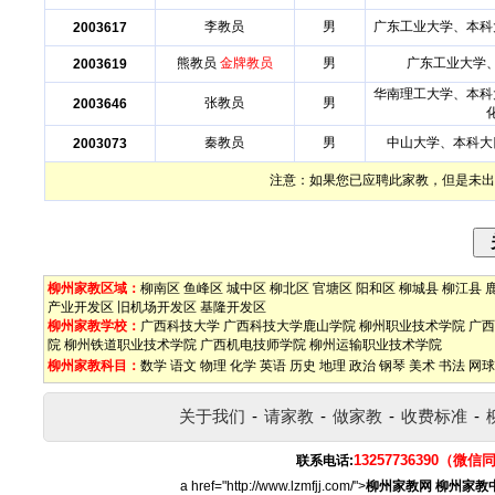
李教员
男
广东工业大学、本科
2003617
熊教员
金牌教员
男
广东工业大学
2003619
华南理工大学、本科
张教员
男
2003646
秦教员
男
中山大学、本科大
2003073
注意：如果您已应聘此家教，但是未出
柳州家教区域：
柳南区
鱼峰区
城中区
柳北区
官塘区
阳和区
柳城县
柳江县
产业开发区
旧机场开发区
基隆开发区
柳州家教学校：
广西科技大学
广西科技大学鹿山学院
柳州职业技术学院
广西
院
柳州铁道职业技术学院
广西机电技师学院
柳州运输职业技术学院
柳州家教科目：
数学
语文
物理
化学
英语
历史
地理
政治
钢琴
美术
书法
网球
关于我们
-
请家教
-
做家教
-
收费标准
-
13257736390（微信
联系电话:
a href="http://www.lzmfjj.com/">
柳州家教网
柳州家教