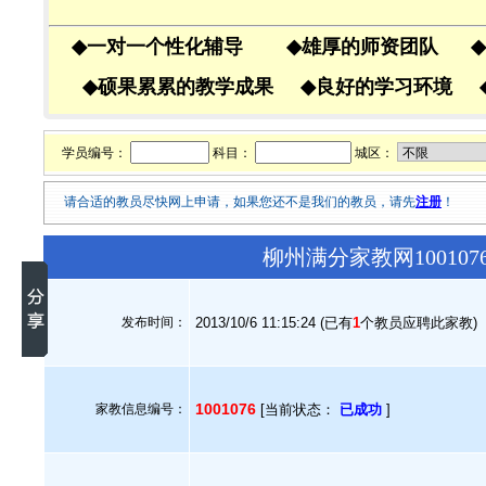
◆
一对一个性化辅导
◆
雄厚的师资团队
◆
◆
硕果累累的教学成果
◆
良好的学习环境
学员编号：
科目：
城区：
请合适的教员尽快网上申请，如果您还不是我们的教员，请先
注册
！
柳州满分家教网10010
发布时间：
2013/10/6 11:15:24 (已有
1
个教员应聘此家教)
1001076
家教信息编号：
[当前状态：
已成功
]