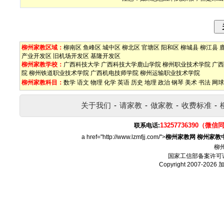
柳州家教区域：
柳南区
鱼峰区
城中区
柳北区
官塘区
阳和区
柳城县
柳江县
产业开发区
旧机场开发区
基隆开发区
柳州家教学校：
广西科技大学
广西科技大学鹿山学院
柳州职业技术学院
广西
院
柳州铁道职业技术学院
广西机电技师学院
柳州运输职业技术学院
柳州家教科目：
数学
语文
物理
化学
英语
历史
地理
政治
钢琴
美术
书法
网球
关于我们
-
请家教
-
做家教
-
收费标准
-
13257736390（微信
联系电话:
a href="http://www.lzmfjj.com/">
柳州家教网
柳州家教
柳
国家工信部备案许可
Copyright 2007-2026