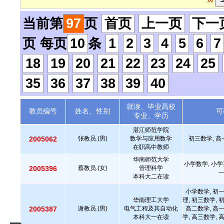
当前第
97
页
首页
上一页
下一
页 每页
10
条
1
2
3
4
5
6
7
18
19
20
21
22
23
24
25
35
36
37
38
39
40
就读、毕业高校
教员编号
姓名、性别
可
专业、学历
湛江师范学院
2005062
张教员.(男)
数学与应用数学
初三数学, 高
在职高中教师
华南师范大学
小学数学, 小学
2005396
蔡教员.(女)
管理科学
本科大二在读
小学数学, 初
华南理工大学
理, 初三数学, 
2005387
谢教员.(男)
电气工程及其自动化
高二数学, 高
本科大一在读
学, 高三数学, 