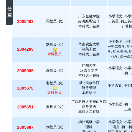
广东金融学院
小学语文, 小学
2005403
冯教员.(女)
劳动关系:会计
二英语, 初三英
本科大二在读
计算
小学数学, 小学
华南农业大学
刘教员.(女)
一初二数学, 初
2004269
制药工程
学, 初三英语, 
金牌教员
本科大二在读
化学, 高一高
广州大学
小学语文, 小学
2005085
袁教员.(女)
汉语言文学
一初二
本科大一在读
湖北民族学院
韦教员.(女)
小学语文, 小学
2005670
财务管理
金牌教员
本科毕业
广西科技大学鹿山学院
小学英语, 初一
2005651
黄教员.(女)
商务英语
三英
本科大二在读
柳州高级中学
小学语文, 小学
2005667
刘教员.(女)
理科
二语文, 初一初