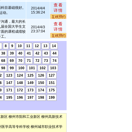
查看
面科目基础很好。
2014/4/4
详情
15:36:24
运动。
于沟通，最大的长
查看
九届全国大学生文
2014/4/3
详情
23:37:04
方面的课程成绩较
手工。
7
8
9
10
11
12
13
14
38
39
40
41
42
43
44
68
69
70
71
72
73
74
98
99
100
101
102
103
2
123
124
125
126
127
6
147
148
149
150
151
0
171
172
173
174
175
4
195
196
197
198
199
东新区
柳州市阳和工业新区
柳州高新技术
州医学高等专科学校
柳州城市职业技术学