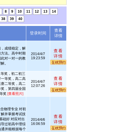
7
8
9
10
11
12
13
14
38
39
40
查看
述
登录时间
详情
错，成绩稳定，解
查看
习方法。高中时期
2014/4/7
详情
19:23:59
因此对一对一的教
理解。
1等奖，初二初三
查看
赛一等奖，高二高
2014/4/7
详情
联赛二等奖，高二
12:07:26
等奖，第四届全国
一等奖
[查看照片]
念物理专业 对初
了解并掌握考试技
查看
基础好 对应对出
2014/4/6
详情
16:06:59
辅导过初高中理综
沟通并能根据每个