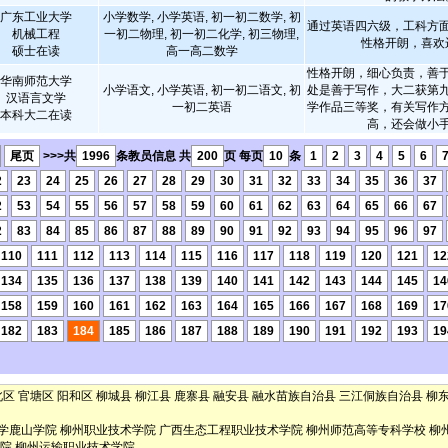
广东工业大学
小学数学, 小学英语, 初一初二数学, 初
通过英语四六级，工科方
机械工程
一初二物理, 初一初二化学, 初三物理,
性格开朗，喜欢
硕士在读
高一高二数学
性格开朗，细心负责，善
华南师范大学
小学语文, 小学英语, 初一初二语文, 初
处是善于写作，大二获第
汉语言文学
一初二英语
学作品三等奖，有关写作
本科大二在读
高，还会做小
尾页
>>>共
1996
条教员信息 共
200
页 每页
10
条
1
2
3
4
5
6
2
23
24
25
26
27
28
29
30
31
32
33
34
35
36
37
2
53
54
55
56
57
58
59
60
61
62
63
64
65
66
67
2
83
84
85
86
87
88
89
90
91
92
93
94
95
96
97
110
111
112
113
114
115
116
117
118
119
120
121
12
134
135
136
137
138
139
140
141
142
143
144
145
14
158
159
160
161
162
163
164
165
166
167
168
169
17
182
183
184
185
186
187
188
189
190
191
192
193
19
北区
官塘区
阳和区
柳城县
柳江县
鹿寨县
融安县
融水苗族自治县
三江侗族自治县
柳
学鹿山学院
柳州职业技术学院
广西生态工程职业技术学院
柳州师范高等专科学校
柳
院
柳州运输职业技术学院