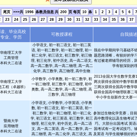
尾页
>>>共
1996
条教员信息 共
200
页 每页
10
条
1
2
3
4
5
6
2
23
24
25
26
27
28
29
30
31
32
33
34
35
36
37
就读、毕业高校
可教授课程
自我描
专业、学历
小学语文, 初一初二语文, 初一初二英
语, 初一初二数学, 初一初二物理, 初一
我在中学期间学习基础不
华南理工大学
初二化学, 初三语文, 初三数学, 初三物
题思路清晰，有较好的学
工商管理
理, 初三化学, 初中历史, 高一高二语文,
有过被老师辅导的经历，
本科大二在读
高一高二数学, 高一高二物理, 高一高二
学有较深刻的
化学, 高三数学, 高三物理, 高中生物
2013全国大学生数学竞赛
小学数学, 小学奥数, 初一初二数学, 初
华南理工大学
两次获得全国初中数学联
一初二物理, 初三数学, 初三物理, 初中
息工程（卓越班）
三两次获得全国高中数学
奥数, 高一高二数学, 高一高二物理, 高
本科大三在读
获得全国高中物理联赛二
三数学, 高三物理
中小学生创新作文大赛
小学语文, 小学数学, 小学英语, 小学奥
数, 初一初二语文, 初一初二英语, 初一
初二数学, 初一初二物理, 初一初二化
参加过生物化学竞赛，目前
学, 初三语文, 初三英语, 初三数学, 初三
高中数理化以及生物考试
暨南大学
物理, 初三化学, 初中历史, 高一高二语
巧。大部分出国考试 英语
应用物理
文, 高一高二英语, 高一高二数学, 高一
国考试有一定考试技巧。
本科大二在读
高二物理, 高一高二化学, 高三语文, 高
及英语 与学生能够很好的