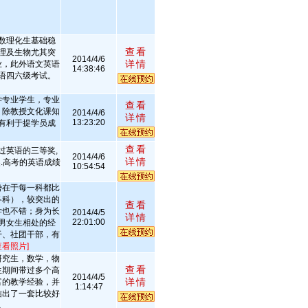
数理化生基础稳
查看
理及生物尤其突
2014/4/6
详情
业，此外语文英语
14:38:46
语四六级考试。
学专业学生，专业
查看
，除教授文化课知
2014/4/6
详情
13:23:20
有利于提学员成
查看
过英语的三等奖,
2014/4/6
详情
.高考的英语成绩
10:54:54
势在于每一科都比
各科），较突出的
查看
学也不错；身为长
2014/4/5
详情
22:01:00
男女生相处的经
干、社团干部，有
查看照片]
研究生，数学，物
查看
生期间带过多个高
2014/4/5
详情
富的教学经验，并
1:14:47
结出了一套比较好
。