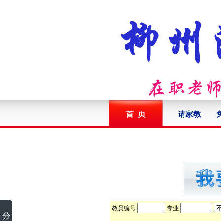
首 页
请家教
教员编号
专业: