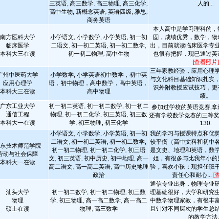
三英语, 高三数学, 高三物理, 高三化学,
人的...
高中生物, 新概念英语, 英语四级, 雅思,
商务英语
本人高中是学习理科的，
南方医科大学
小学语文, 小学数学, 小学英语, 初一初
固，成绩优秀，数学，物
临床医学
二语文, 初一初二英语, 初一初二数学,
出，目前就读临床医学专
本科大三在读
初一初二物理, 高中生物
也很有把握，现已通过英
[查看照片]
三年家教经验，应用心理
广州中医药大学
小学数学, 小学英语初中数学，初中英
与文化科目基础知识扎实
应用心理学
语，初中物理，高中数学，高中英语，
识外附教授应试技巧，更
本科大三在读
高中物理
绩。
广东工业大学
初一初二英语, 初一初二数学, 初一初二
参加过学校的英语竞赛,拿
通信工程
物理, 初一初二化学, 初三英语, 初三数
还有学校数学竞赛的三等奖
本科大一在读
学, 初三物理, 初三化学
130.
小学语文, 小学数学, 小学英语, 初一初
我的学习与授课特点和优
二语文, 初一初二英语, 初一初二数学,
较平衡（高中文科和初中
东技术师范学院
初一初二物理, 初一初二化学, 初三语
是文史、地理和英语，数
劳动与社会保障
文, 初三英语, 初中历史, 初中地理, 高一
姐，有很多与比我年小的
本科大一在读
高二语文, 高一高二英语, 高中历史地理
验，喜欢小孩；现担任班
政治
责任心和耐心...
[
通信专业出身，物理专业
汕头大学
初一初二数学, 初一初二物理, 初三数
理基础很好，大学和研究
物理
学, 初三物理, 高一高二数学, 高一高二
中数学物理家教，有很丰
硕士在读
物理, 高三数学
且针对不同层次的学生总
的教学方法