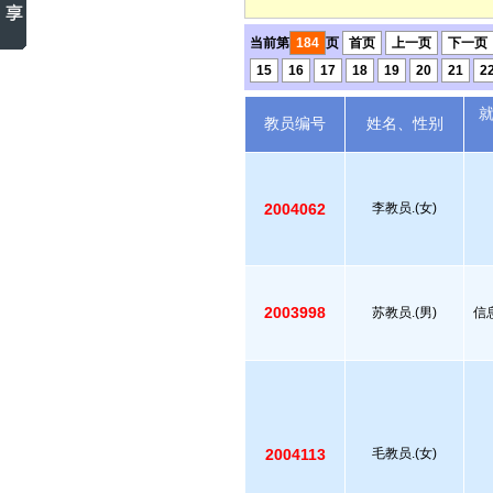
当前第
184
页
首页
上一页
下一页
15
16
17
18
19
20
21
2
教员编号
姓名、性别
2004062
李教员.(女)
2003998
苏教员.(男)
信
2004113
毛教员.(女)