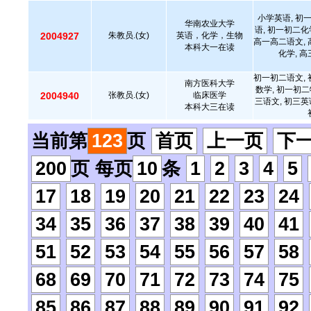
小学英语, 初
华南农业大学
语, 初一初二化
2004927
朱教员.(女)
英语，化学，生物
高一高二语文, 
本科大一在读
化学, 
初一初二语文, 
南方医科大学
数学, 初一初二
2004940
张教员.(女)
临床医学
三语文, 初三英
本科大三在读
当前第
123
页
首页
上一页
下
200
页 每页
10
条
1
2
3
4
5
17
18
19
20
21
22
23
24
34
35
36
37
38
39
40
41
51
52
53
54
55
56
57
58
68
69
70
71
72
73
74
75
85
86
87
88
89
90
91
92