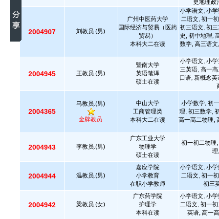
史地理政治
小学语文, 小学
广州中医药大学
二语文, 初一初
国际经济与贸易（医药
初三语文, 初三
2004907
刘教员.(男)
贸易）
史, 初中地理,
本科大二在读
数学, 高三语文
小学语文, 小学
暨南大学
三英语, 高一高
2004945
王教员.(男)
英语笔译
口语, 新概念英
硕士在读
中山大学
小学数学, 初
马教员.(男)
2004365
工商管理类
理, 初三数学,
金牌教员
本科大二在读
高一高二物理, 
广东工业大学
初一初二物理,
2004943
李教员.(男)
物理学
理
硕士在读
嘉应学院
小学语文, 小学
2004944
温教员.(男)
小学教育
二语文, 初一初
在职小学教师
初三英
广东药学院
小学语文, 小学
2004942
梁教员.(女)
护理学
二语文, 初一初
本科在读
英语, 高一