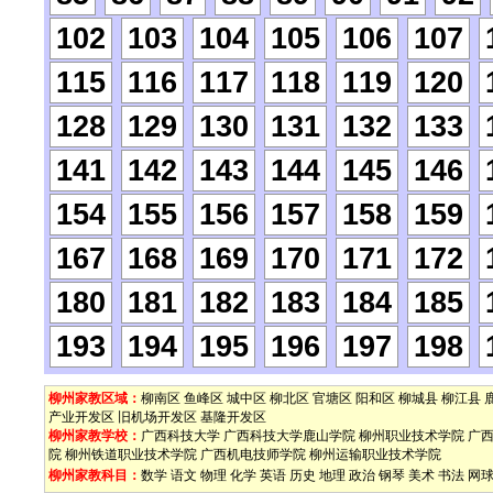
102
103
104
105
106
107
115
116
117
118
119
120
128
129
130
131
132
133
141
142
143
144
145
146
154
155
156
157
158
159
167
168
169
170
171
172
180
181
182
183
184
185
193
194
195
196
197
198
柳州家教区域：
柳南区
鱼峰区
城中区
柳北区
官塘区
阳和区
柳城县
柳江县
产业开发区
旧机场开发区
基隆开发区
柳州家教学校：
广西科技大学
广西科技大学鹿山学院
柳州职业技术学院
广
院
柳州铁道职业技术学院
广西机电技师学院
柳州运输职业技术学院
柳州家教科目：
数学
语文
物理
化学
英语
历史
地理
政治
钢琴
美术
书法
网