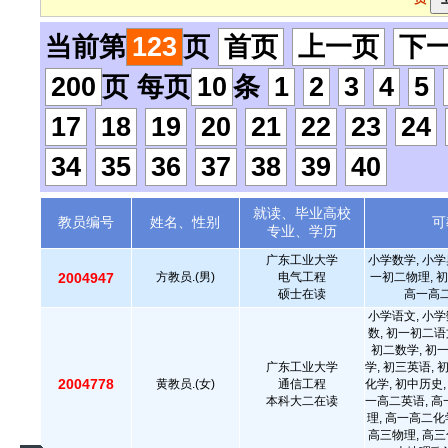
当前第
123
页
首页
上一页
下
200
页 每页
10
条
1
2
3
4
5
17
18
19
20
21
22
23
24
34
35
36
37
38
39
40
就读、毕业高校
教员编号
姓名、性别
可
专业、学历
广东工业大学
小学数学, 小学
2004947
方教员.(男)
电气工程
一初二物理, 初
硕士在读
高一高二
小学语文, 小学
数, 初一初二语
初二数学, 初
广东工业大学
学, 初三英语, 
2004778
黄教员.(女)
通信工程
化学, 初中历史,
本科大二在读
一高二英语, 高
理, 高一高二化
高三物理, 高三