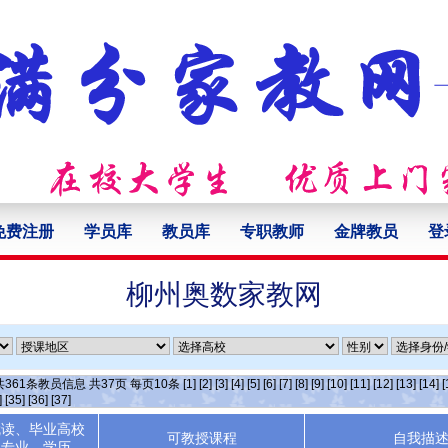
免费注册
学员库
教员库
专职教师
金牌教员
登
柳州奥数家教网
共
361
条教员信息 共
37
页 每页
10
条
[1]
[2]
[3]
[4]
[5]
[6]
[7]
[8]
[9]
[10]
[11]
[12]
[13]
[14]
[
]
[35]
[36]
[37]
就读、毕业高校
可教授课程
自我描
专业、学历