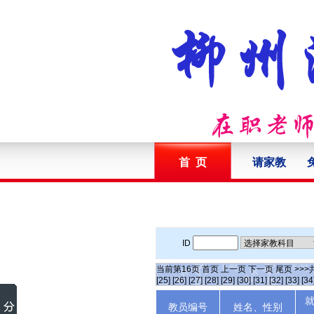
首 页
请家教
ID
当前第
16
页
首页
上一页
下一页
尾页
>>>
[25]
[26]
[27]
[28]
[29]
[30]
[31]
[32]
[33]
[34
教员编号
姓名、性别