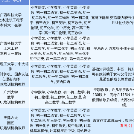
小学语文, 小学数学, 小学英语, 小学奥
数, 初一初二语文, 初一初二英语, 初一
广西科技大学
初二数学, 初一初二物理, 初一初二化
充满正能量 交流能力较强
土木建筑工程系
学, 初三语文, 初三英语, 初三数学, 初三
且让他快乐的
本科大一在读
物理, 初三化学, 初中历史, 高一高二数
学, 高一高二物理, 高三数学
小学语文, 小学数学, 小学英语, 小学奥
广西科技大学
数, 初一初二语文, 初一初二英语, 初一
土木工程
初二数学, 初一初二化学, 初三语文, 初
平易近人 喜欢很小孩子
本科大一在读
三英语, 初三数学, 初三物理, 初三化学,
初中历史, 高一高二语文, 高一高二英语
理工大学、中大培
小学语文, 小学数学, 小学英语, 小学奥
训
基础知识稳固、丰富，特
数, 初一初二语文, 初一初二英语, 初一
计算机、国家认证
可有效辅助子女与父母的
初二数学, 初一初二物理, 初一初二化
心理咨询师
最适合的成长教育建
学, 英语口语
休培训机构教师
专职教师，近几年所教学
广州大学
小学数学, 小学奥数, 初一初二数学, 初
130以上，高考在115以
数学
一初二物理, 初三数学, 初三物理, 高一
预测辅导后成绩，大部分
职培训机构教师
高二数学, 高三数学
绩。
小学语文, 小学数学, 小学英语, 小学奥
数, 初一初二语文, 初一初二数学, 初一
天津农大
初二物理, 初三语文, 初三数学, 初三物
语文作文成绩满分，数理
园艺
理, 初三化学, 初中历史, 初中地理, 计算
看照片]
职培训机构教师
机基本操作, 计算机应用中级, 网站设计