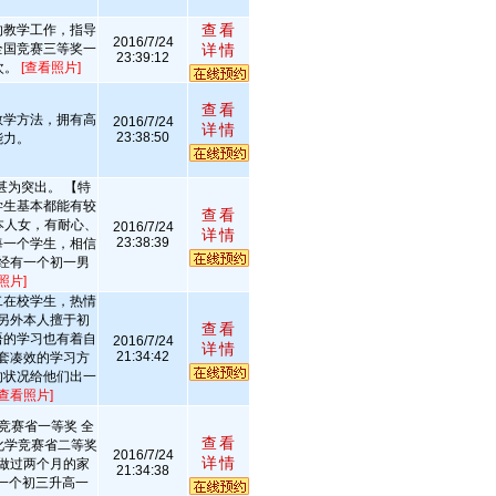
查看
的教学工作，指导
2016/7/24
全国竞赛三等奖一
详情
23:39:12
次。
[查看照片]
查看
教学方法，拥有高
2016/7/24
详情
23:38:50
能力。
甚为突出。 【特
学生基本都能有较
查看
本人女，有耐心、
2016/7/24
详情
23:38:39
每一个学生，相信
经有一个初一男
照片]
在校学生，热情
另外本人擅于初
查看
语的学习也有着自
2016/7/24
详情
21:34:42
套凑效的学习方
的状况给他们出一
[查看照片]
竞赛省一等奖 全
查看
化学竞赛省二等奖
2016/7/24
详情
做过两个月的家
21:34:38
 一个初三升高一