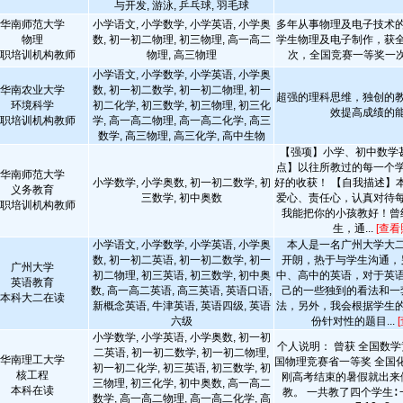
与开发, 游泳, 乒乓球, 羽毛球
华南师范大学
小学语文, 小学数学, 小学英语, 小学奥
多年从事物理及电子技术
物理
数, 初一初二物理, 初三物理, 高一高二
学生物理及电子制作，获
职培训机构教师
物理, 高三物理
次，全国竞赛一等奖一
小学语文, 小学数学, 小学英语, 小学奥
华南农业大学
数, 初一初二数学, 初一初二物理, 初一
超强的理科思维，独创的
环境科学
初二化学, 初三数学, 初三物理, 初三化
效提高成绩的
职培训机构教师
学, 高一高二物理, 高一高二化学, 高三
数学, 高三物理, 高三化学, 高中生物
【强项】小学、初中数学
点】以往所教过的每一个
华南师范大学
小学数学, 小学奥数, 初一初二数学, 初
好的收获！ 【自我描述】
义务教育
三数学, 初中奥数
爱心、责任心，认真对待
职培训机构教师
我能把你的小孩教好！曾
生，通...
[查看
小学语文, 小学数学, 小学英语, 小学奥
本人是一名广州大学大二
数, 初一初二英语, 初一初二数学, 初一
开朗，热于与学生沟通，
广州大学
初二物理, 初三英语, 初三数学, 初中奥
中、高中的英语，对于英
英语教育
数, 高一高二英语, 高三英语, 英语口语,
己的一些独到的看法和一
本科大二在读
新概念英语, 牛津英语, 英语四级, 英语
法，另外，我会根据学生
六级
份针对性的题目...
小学数学, 小学英语, 小学奥数, 初一初
个人说明： 曾获 全国数学
二英语, 初一初二数学, 初一初二物理,
华南理工大学
国物理竞赛省一等奖 全国
初一初二化学, 初三英语, 初三数学, 初
核工程
刚高考结束的暑假就出来
三物理, 初三化学, 初中奥数, 高一高二
本科在读
教。 一共教了四个学生∶
数学, 高一高二物理, 高一高二化学, 高