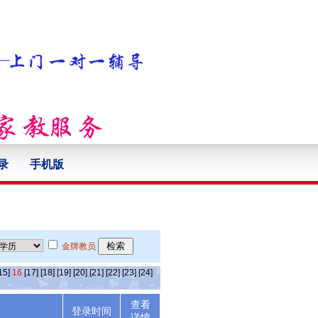
录
手机版
金牌教员
15]
16
[17]
[18]
[19]
[20]
[21]
[22]
[23]
[24]
查看
述
登录时间
详情