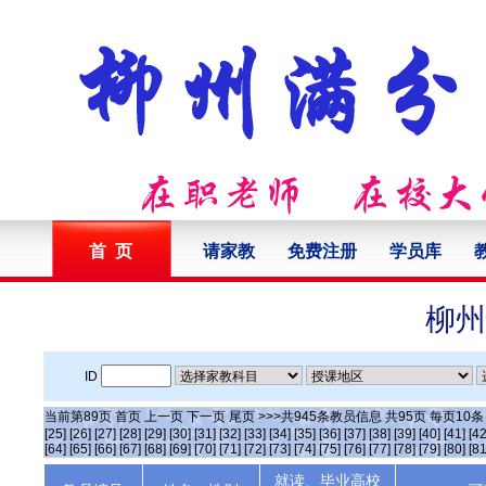
首 页
请家教
免费注册
学员库
柳州
ID
当前第
89
页
首页
上一页
下一页
尾页
>>>共
945
条教员信息 共
95
页 每页
10
[25]
[26]
[27]
[28]
[29]
[30]
[31]
[32]
[33]
[34]
[35]
[36]
[37]
[38]
[39]
[40]
[41]
[42
[64]
[65]
[66]
[67]
[68]
[69]
[70]
[71]
[72]
[73]
[74]
[75]
[76]
[77]
[78]
[79]
[80]
[81
就读、毕业高校