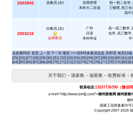
2003942
吴教员.(女)
信用管理
初一初二化学, 
本科大二在读
三物理, 初三化
高中
广外
高一高二数学, 
白教员.(女)
2003216
日语
化学, 高三数学,
金牌教员
本科毕业
中
当前第
89
页
首页
上一页
下一页
尾页
>>>共
945
条教员信息 共
95
页 每页
10
[25]
[26]
[27]
[28]
[29]
[30]
[31]
[32]
[33]
[34]
[35]
[36]
[37]
[38]
[39]
[40]
[41]
[42
[64]
[65]
[66]
[67]
[68]
[69]
[70]
[71]
[72]
[73]
[74]
[75]
[76]
[77]
[78]
[79]
[80]
[81
关于我们
-
请家教
-
做家教
-
收费标准
-
13257736390（微信
联系电话:
a href="http://www.lzmfjj.com/">
柳州家教网
柳州家教
柳
国家工信部备案许可
Copyright 2007-2026