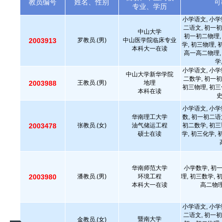
教员编号
姓名、性别
可
专业、学历
小学语文, 小学
二语文, 初一初
中山大学
初一初二物理,
2003913
罗教员.(男)
中山医学院临床专业
学, 初三物理,
本科大一在读
高一高二物理,
学
小学语文, 小学
中山大学新华学院
二数学, 初一初
2003988
王教员.(男)
地理
初三物理, 初三
本科在读
小学语文, 小学
华南理工大学
数, 初一初二语
2003478
张教员.(女)
油气储运工程
初二数学, 初三
硕士在读
学, 初三化学,
华南师范大学
小学数学, 初
2003980
潘教员.(男)
环境工程
理, 初三数学, 
本科大一在读
高二物理
小学语文, 小学
二语文, 初一初
暨南大学
金教员.(女)