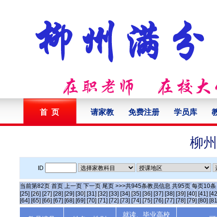
首 页
请家教
免费注册
学员库
柳州
ID
当前第
82
页
首页
上一页
下一页
尾页
>>>共
945
条教员信息 共
95
页 每页
10
[25]
[26]
[27]
[28]
[29]
[30]
[31]
[32]
[33]
[34]
[35]
[36]
[37]
[38]
[39]
[40]
[41]
[42
[64]
[65]
[66]
[67]
[68]
[69]
[70]
[71]
[72]
[73]
[74]
[75]
[76]
[77]
[78]
[79]
[80]
[81
就读、毕业高校