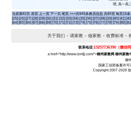
理, 高一
当前第
82
页
首页
上一页
下一页
尾页
>>>共
945
条教员信息 共
95
页 每页
10
[25]
[26]
[27]
[28]
[29]
[30]
[31]
[32]
[33]
[34]
[35]
[36]
[37]
[38]
[39]
[40]
[41]
[42
[64]
[65]
[66]
[67]
[68]
[69]
[70]
[71]
[72]
[73]
[74]
[75]
[76]
[77]
[78]
[79]
[80]
[81
关于我们
-
请家教
-
做家教
-
收费标准
-
13257736390（微信
联系电话:
a href="http://www.lzmfjj.com/">
柳州家教网
柳州家教
柳
国家工信部备案许可
Copyright 2007-2026