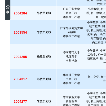
语, 高三数学, 
六级,
广东工业大学
小学数学, 初
2004284
陈教员.(男)
网络工程
理, 初三数学, 
本科大二在读
高二物理
小学数学, 小学
一初二数学, 初
广东外语外贸大学
学, 初三英语, 
2003554
陈教员.(女)
金融学
化学, 高一高二
本科大二在读
一高二物理, 高
高三物理, 
小学数学, 小学
华南师范大学
二数学, 初一初
2004255
杨教员.(男)
地理科学
初三化学, 初中
本科毕业
华南理工大学
初三化学, 高
2004317
郑教员.(男)
土木工程
学
本科大一在读
小学语文, 小学
华南农业大学
一初二数学, 初
2004277
朱教员.(女)
食品营养
学, 初三英语, 
本科大二在读
高二英语, 高