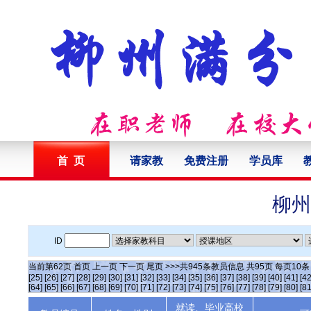
首 页
请家教
免费注册
学员库
柳州
ID
当前第
62
页
首页
上一页
下一页
尾页
>>>共
945
条教员信息 共
95
页 每页
10
[25]
[26]
[27]
[28]
[29]
[30]
[31]
[32]
[33]
[34]
[35]
[36]
[37]
[38]
[39]
[40]
[41]
[42
[64]
[65]
[66]
[67]
[68]
[69]
[70]
[71]
[72]
[73]
[74]
[75]
[76]
[77]
[78]
[79]
[80]
[81
就读、毕业高校