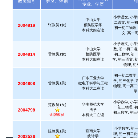
教员编号
姓名、性别
可
专业、学历
小学语文, 小学
中山大学
二语文, 初一初
2004816
张教员.(女)
预防医学系
初一初二物理,
本科大四在读
文, 高一
小学语文, 小学
中山大学
数, 初一初二语
2004814
雷教员.(女)
预防医学
初二数学, 初
本科大四在读
学, 初三语文, 
物理, 
初一初二数学,
广东工业大学
学, 初三化学,
2004808
曽教员.(男)
微电子科学与工程
物理, 高一高二
本科大二在读
学
小学数学, 小学
华南师范大学
范教员.(女)
一初二物理, 初
2004798
法学
初三数学, 初三
金牌教员
本科大二在读
小学数学, 初
暨南大学
陈教员.(男)
理, 初一初二化
2002526
统计学