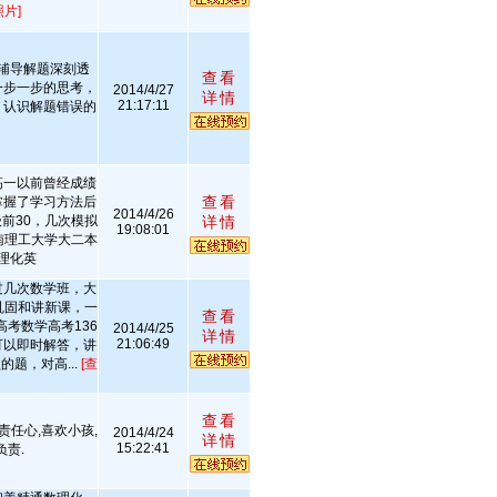
照片]
辅导解题深刻透
查看
一步一步的思考，
2014/4/27
详情
21:17:11
，认识解题错误的
高一以前曾经成绩
查看
掌握了学习方法后
2014/4/26
前30，几次模拟
详情
19:08:01
南理工大学大二本
理化英
过几次数学班，大
巩固和讲新课，一
查看
高考数学高考136
2014/4/25
详情
21:06:49
可以即时解答，讲
题，对高...
[查
查看
责任心,喜欢小孩,
2014/4/24
详情
15:22:41
责.