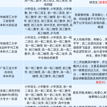
高一高二数学, 高三语文, 高三英语, 英
研究生
[查看
语四级
小学语文, 小学数学, 小学英语, 小学奥
数, 初一初二语文, 初一初二英语, 初一
有家教经验，富有耐心，
华南理工大学
初二数学, 初一初二物理, 初一初二化
彻。特别是善于引导学员
工程管理
学, 初三语文, 初三英语, 初三数学, 初三
善于让学员自己发现问题
本科大四在读
物理, 初三化学, 初中历史, 初中地理, 高
根源
一高二数学, 高一高二物理, 高三数学,
高三物理, 乒乓球
小学语文, 小学数学, 小学英语, 初一初
本人性格开朗，有耐心，
二语文, 初一初二英语, 初一初二数学,
华南理工大学
平平，高二后受到启发，
初一初二物理, 初一初二化学, 初三数
食品科学与工程
成绩突飞猛进，保持在年级
学, 初三物理, 高一高二语文, 高一高二
本科大二在读
考还进军前10，如今是华
数学, 高一高二物理, 高一高二化学, 高
科生。擅长于数
中生物自然教育
大二开始教高中数学，开
概20人左右，主要是基础
广东工业大学
初一初二数学, 初一初二物理, 初三数
对一家教也试过几次。 08
自动化
学, 初三物理, 高一高二数学, 高一高二
分，一般学生问的问题都
本科毕业
物理, 高三数学, 高三物理
题会讲解题思路及相同类型的
看照片]
小学语文, 小学数学, 小学英语, 初一初
东第二师范学院
二语文, 初一初二英语, 初一初二数学,
善良开朗,有耐心,有爱心,有
生物科学{师范}
初一初二物理, 初一初二化学, 初三数
做事细心认真负
大专大一在读
学, 初三物理, 初三化学, 高一高二物理,
高一高二化学, 高三化学, 高中生物