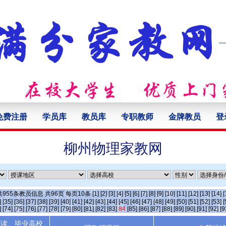
免费注册
学员库
教员库
专职教师
金牌教员
登
柳州物理家教网
共
955
条教员信息 共
96
页 每页
10
条
[1]
[2]
[3]
[4]
[5]
[6]
[7]
[8]
[9]
[10]
[11]
[12]
[13]
[14]
[
]
[35]
[36]
[37]
[38]
[39]
[40]
[41]
[42]
[43]
[44]
[45]
[46]
[47]
[48]
[49]
[50]
[51]
[52]
[53]
[
]
[74]
[75]
[76]
[77]
[78]
[79]
[80]
[81]
[82]
[83]
84
[85]
[86]
[87]
[88]
[89]
[90]
[91]
[92]
[9
就读、毕业高校