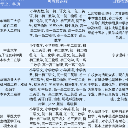
可教授课程
自我描
专业、学历
小学奥数, 初一初二语文, 初一初二英
1.比较擅长理科，尤其是
语, 初一初二数学, 初一初二物理, 初一
中学生奥数比赛二等奖，高
华南理工大学
初二化学, 初三语文, 初三英语, 初三数
一辅导广州大学附属中学
软件工程
学, 初三物理, 初三化学, 初中奥数, 高一
学及物理，期末成绩总排名
本科大二在读
高二语文, 高一高二英语, 高一高二数
至前十五名，数学成绩在
学, 高一高二物理, 高一高二化学, 高三
后暑...
数学
小学数学, 小学奥数, 初一初二语文, 初
中山大学
一初二英语, 初一初二数学, 初一初二物
电子信息科学类
理, 初一初二化学, 初三语文, 初三英语,
专攻理科
本科大二在读
初三数学, 初三物理, 初三化学, 高一高
二数学, 高一高二物理, 高一高二化学
小学语文, 小学数学, 小学英语, 小学奥
数, 初一初二语文, 初一初二英语, 初一
在校参与活动众多，现在
华南农业大学
初二数学, 初一初二物理, 初一初二化
长，在班级里也是班长，
机网络工程，双修
学, 初三语文, 初三英语, 初三数学, 初三
于交际，成绩优异，在校
金融学
物理, 初中历史, 高一高二语文, 高一高
为主专业，还双修了金融
本科大二在读
二英语, 高一高二数学, 高三英语, 高三
专业，做事认真负责，持
物理, 英语口语, 瑜珈, 羽毛球国标舞，
强，之前也..
街舞，jazz ,竖笛，啦啦操
小学语文, 小学数学, 小学英语, 初一初
本人做过小学、初中的全
二语文, 初一初二英语, 初一初二数学,
第一军医大学
数学，有高中英语家教经
初一初二物理, 初三语文, 初三英语, 初
生物医学工程
三英语，对小孩子有耐心
三数学, 高一高二语文, 高一高二英语,
硕士在读
秀，基本上都拿有奖学金