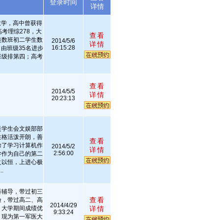
述
登录时间
详情
数学，高中曾获得
考理综278，大
查看
奥数班初二学生数
2014/5/6
详情
16:15:28
由班级35名进步
班级排第四；高考
查看
2014/5/5
详情
！
20:23:13
是学生会文娱部部
性格活泼开朗，善
查看
除了学习计算机作
2014/5/2
详情
2:56:00
学作为自己的第二
之以恒，上进心极
.
科辅导，带过初三
查看
验，带过高二、高
2014/4/29
，大学期间成绩优
详情
9:33:24
，现为第一军医大