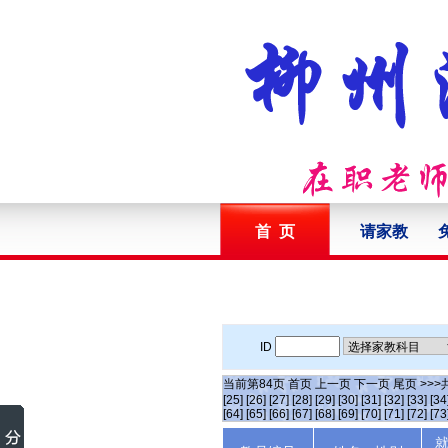
首 页
请家教
ID
当前第
84
页
首页
上一页
下一页
尾页
>>>
[25]
[26]
[27]
[28]
[29]
[30]
[31]
[32]
[33]
[34
[64]
[65]
[66]
[67]
[68]
[69]
[70]
[71]
[72]
[73