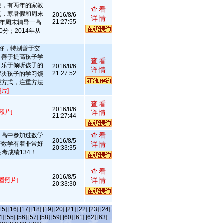
能，有两年的家教
查看
点，寒暑假和周末
2016/8/6
详情
21:27:55
3年周末辅导一高
0分；2014年从
好，特别善于交
，善于提高孩子学
查看
，乐于倾听孩子的
2016/8/6
详情
21:27:52
解决孩子的学习烦
课方式，注重方法
片]
查看
2016/8/6
照片]
详情
21:27:44
查看
，高中参加过数学
2016/8/5
于数学有着非常好
详情
20:33:35
考成绩134！
查看
2016/8/5
详情
查看照片]
20:33:30
15]
[16]
[17]
[18]
[19]
[20]
[21]
[22]
[23]
[24]
4]
[55]
[56]
[57]
[58]
[59]
[60]
[61]
[62]
[63]