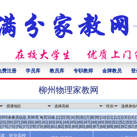
免费注册
学员库
教员库
专职教师
金牌教员
登
柳州物理家教网
共
955
条教员信息 共
96
页 每页
10
条
[1]
[2]
[3]
[4]
[5]
[6]
[7]
[8]
[9]
[10]
[11]
[12]
[13]
[14]
[
[35]
[36]
[37]
[38]
[39]
[40]
[41]
[42]
[43]
[44]
[45]
[46]
[47]
[48]
[49]
[50]
[51]
[52]
[53]
[5
]
[74]
[75]
[76]
[77]
[78]
[79]
[80]
[81]
[82]
[83]
[84]
[85]
[86]
[87]
[88]
[89]
[90]
[91]
[92]
[
就读、毕业高校