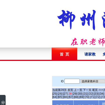
首 页
请家教
ID
当前第
28
页
首页
上一页
下一页
尾页
>>>
[25]
[26]
[27]
28
[29]
[30]
[31]
[32]
[33]
[34]
[64]
[65]
[66]
[67]
[68]
[69]
[70]
[71]
[72]
[73