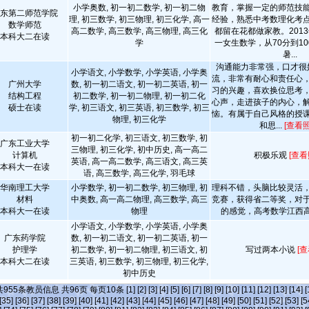
小学奥数, 初一初二数学, 初一初二物
教育，掌握一定的师范技
东第二师范学院
理, 初三数学, 初三物理, 初三化学, 高一
经验，熟悉中考数理化考
数学师范
高二数学, 高三数学, 高三物理, 高三化
都留在花都做家教。201
本科大二在读
学
一女生数学，从70分到10
暑...
沟通能力非常强，口才很
小学语文, 小学数学, 小学英语, 小学奥
流，非常有耐心和责任心
广州大学
数, 初一初二语文, 初一初二英语, 初一
习的兴趣，喜欢换位思考
结构工程
初二数学, 初一初二物理, 初一初二化
心声，走进孩子的内心，
硕士在读
学, 初三语文, 初三英语, 初三数学, 初三
恼。有属于自己风格的授
物理, 初三化学
和思...
[查看照
初一初二化学, 初三语文, 初三数学, 初
广东工业大学
三物理, 初三化学, 初中历史, 高一高二
计算机
积极乐观
[查看
英语, 高一高二数学, 高三语文, 高三英
本科大一在读
语, 高三数学, 高三化学, 羽毛球
华南理工大学
小学数学, 初一初二数学, 初三物理, 初
理科不错，头脑比较灵活
材料
中奥数, 高一高二物理, 高三数学, 高三
竞赛，获得省二等奖，对
本科大一在读
物理
的感觉，高考数学江西高
小学语文, 小学数学, 小学英语, 小学奥
广东药学院
数, 初一初二语文, 初一初二英语, 初一
护理学
初二数学, 初一初二物理, 初三语文, 初
写过两本小说
[
本科大二在读
三英语, 初三数学, 初三物理, 初三化学,
初中历史
共
955
条教员信息 共
96
页 每页
10
条
[1]
[2]
[3]
[4]
[5]
[6]
[7]
[8]
[9]
[10]
[11]
[12]
[13]
[14]
[
[35]
[36]
[37]
[38]
[39]
[40]
[41]
[42]
[43]
[44]
[45]
[46]
[47]
[48]
[49]
[50]
[51]
[52]
[53]
[5