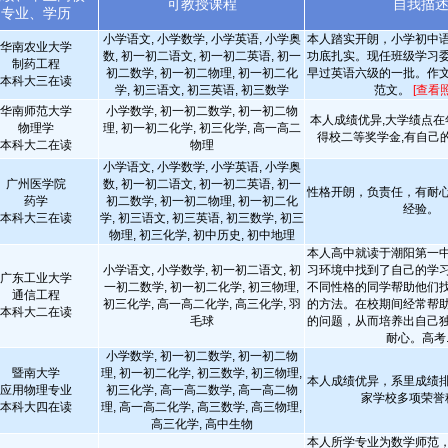
可教授课程
自我描
专业、学历
小学语文, 小学数学, 小学英语, 小学奥
本人踏实开朗，小学初中
华南农业大学
数, 初一初二语文, 初一初二英语, 初一
功底扎实。现任班级学习
制药工程
初二数学, 初一初二物理, 初一初二化
早过英语六级的一批。作
本科大三在读
学, 初三语文, 初三英语, 初三数学
范文。
[查看
华南师范大学
小学数学, 初一初二数学, 初一初二物
本人成绩优异,大学绩点在
物理学
理, 初一初二化学, 初三化学, 高一高二
得校二等奖学金,有自己
本科大二在读
物理
小学语文, 小学数学, 小学英语, 小学奥
广州医学院
数, 初一初二语文, 初一初二英语, 初一
性格开朗，负责任，有耐
药学
初二数学, 初一初二物理, 初一初二化
经验。
本科大三在读
学, 初三语文, 初三英语, 初三数学, 初三
物理, 初三化学, 初中历史, 初中地理
本人高中就读于潮阳第一
小学语文, 小学数学, 初一初二语文, 初
习环境中找到了自己的学
广东工业大学
一初二数学, 初一初二化学, 初三物理,
不同性格的同学帮助他们
通信工程
初三化学, 高一高二化学, 高三化学, 羽
的方法。在校期间经常帮
本科大二在读
毛球
的问题，从而培养出自己
耐心。高考..
小学数学, 初一初二数学, 初一初二物
暨南大学
理, 初一初二化学, 初三数学, 初三物理,
本人成绩优异，系里成绩
应用物理专业
初三化学, 高一高二数学, 高一高二物
家学校多项荣誉
本科大四在读
理, 高一高二化学, 高三数学, 高三物理,
高三化学, 高中生物
本人所学专业为数学师范