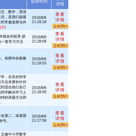
述
登录时间
详情
语文，数学，英语
查看
委员，是我们级最
2016/8/6
详情
21:28:18
文时常被老师当作
照片]
查看
年级名列前茅,获
2016/8/6
详情
21:28:08
的一套学习方法
查看
心。有两年的家教
2016/8/6
详情
21:28:03
中学，在良好的学
习方法并擅长针对
查看
找到适合他们自己
2016/8/6
详情
21:28:00
助同学解决学习上
独特的讲题方法和
.
查看
排名第二，或者国
2016/8/6
详情
21:27:58
称号。
，主修中小学数学