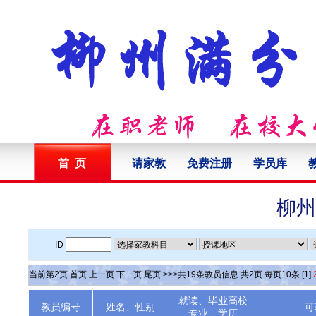
首 页
请家教
免费注册
学员库
柳州
ID
当前第
2
页
首页
上一页
下一页
尾页
>>>共
19
条教员信息 共
2
页 每页
10
条
[1]
就读、毕业高校
教员编号
姓名、性别
可
专业、学历