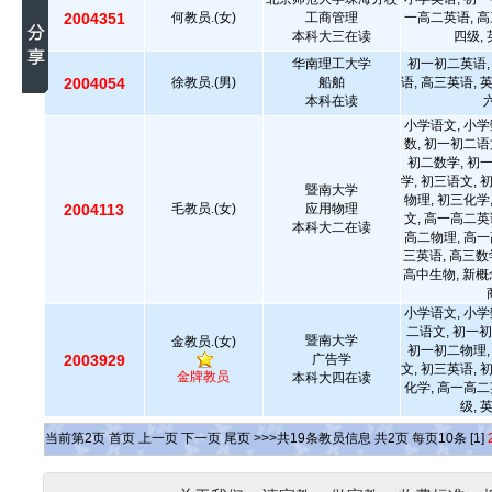
2004351
何教员.(女)
工商管理
一高二英语, 高
本科大三在读
四级,
华南理工大学
初一初二英语,
2004054
徐教员.(男)
船舶
语, 高三英语, 
本科在读
小学语文, 小学
数, 初一初二语
初二数学, 初
学, 初三语文, 
暨南大学
物理, 初三化学
2004113
毛教员.(女)
应用物理
文, 高一高二英
本科大二在读
高二物理, 高一
三英语, 高三数
高中生物, 新概
小学语文, 小学
二语文, 初一初
暨南大学
金教员.(女)
初一初二物理,
2003929
广告学
文, 初三英语, 
金牌教员
本科大四在读
化学, 高一高二
级, 
当前第
2
页
首页
上一页
下一页
尾页
>>>共
19
条教员信息 共
2
页 每页
10
条
[1]