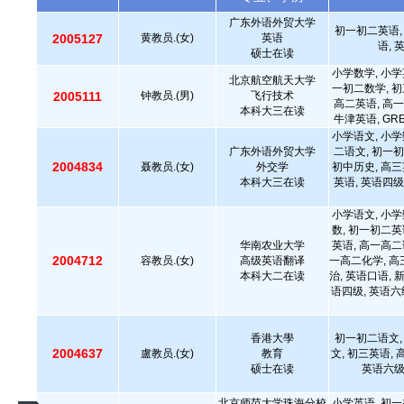
广东外语外贸大学
初一初二英语,
2005127
黄教员.(女)
英语
语, 
硕士在读
小学数学, 小学
北京航空航天大学
一初二数学, 初
2005111
钟教员.(男)
飞行技术
高二英语, 高一
本科大三在读
牛津英语, GRE
小学语文, 小学
广东外语外贸大学
二语文, 初一初
2004834
聂教员.(女)
外交学
初中历史, 高三
本科大三在读
英语, 英语四级,
小学语文, 小学
数, 初一初二英
华南农业大学
英语, 高一高二
2004712
容教员.(女)
高级英语翻译
一高二化学, 高
本科大二在读
治, 英语口语, 
语四级, 英语六级,
香港大學
初一初二语文,
2004637
盧教员.(女)
教育
文, 初三英语,
硕士在读
英语六级
北京师范大学珠海分校
小学英语, 初一